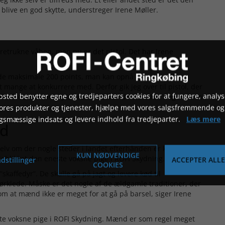
r blive en god skytte, understreger Irene Møller.
oretrukne våben, men nu er det pistol. Det har Irene
de maksimale 200 points, man kan opnå i en serie. Det
 mange at konkurrere med. Derfor gik jeg over til pistol, der
sted benytter egne og tredjeparters cookies for at fungere, analys
, fordi du står med pistolen frit i hænderne uden nogen form
vores produkter og tjenester, hjælpe med vores salgsfremmende og
gsmæssige indsats og levere indhold fra tredjeparter.
Læs mere
nd
elv om der nogle steder i landet efterhånden er kommet
KUN NØDVENDIGE
 øjeblikket den eneste voksne pige i ROFI Skydning.
dstillinger
ACCEPTER ALLE
COOKIES
skaffedyr”. De skulle gå på jagt og levere kød til
klede. Måske er det nogle af de ældgamle traditioner, der
m at mænd ikke er meget for at gå på barsel, siger Irene
neste voksne pige i ROFI Skydning. Mænd er som regel meget