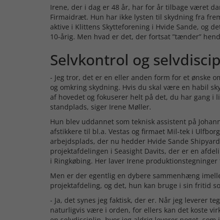
Irene, der i dag er 48 år, har for år tilbage været 
Firmaidræt. Hun har ikke lysten til skydning fra f
aktive i Klittens Skytteforening i Hvide Sande, og 
10-årig. Men hvad er det, der fortsat ”tænder” hend
Selvkontrol og selvdiscip
- Jeg tror, det er en eller anden form for et ønske om
og omkring skydning. Hvis du skal være en habil sky
af hovedet og fokuserer helt på det, du har gang i 
standplads, siger Irene Møller.
Hun blev uddannet som teknisk assistent på Johann
afstikkere til bl.a. Vestas og firmaet Mil-tek i Ulfbo
arbejdsplads, der nu hedder Hvide Sande Shipyard, S
projektafdelingen i Seasight Davits, der er en afdel
i Ringkøbing. Her laver Irene produktionstegninger t
Men er der egentlig en dybere sammenhæng imellem
projektafdeling, og det, hun kan bruge i sin fritid s
- Ja, det synes jeg faktisk, der er. Når jeg leverer t
naturligvis være i orden, for ellers kan det koste v
en selvdisciplin, hvor jeg aldrig leverer noget, som 