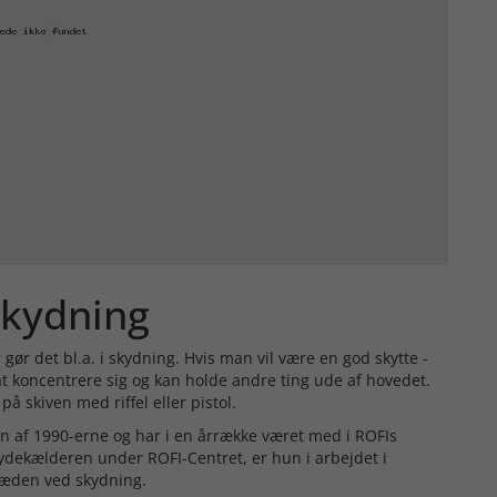
 skydning
gør det bl.a. i skydning. Hvis man vil være en god skytte -
 at koncentrere sig og kan holde andre ting ude af hovedet.
på skiven med riffel eller pistol.
en af 1990-erne og har i en årrække været med i ROFIs
skydekælderen under ROFI-Centret, er hun i arbejdet i
glæden ved skydning.