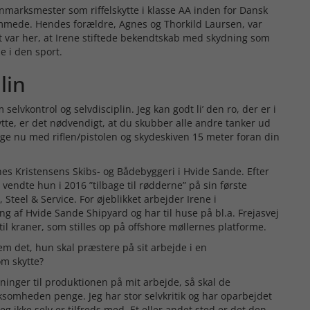
danmarksmester som riffelskytte i klasse AA inden for Dansk
remmede. Hendes forældre, Agnes og Thorkild Laursen, var
det var her, at Irene stiftede bekendtskab med skydning som
e i den sport.
lin
 selvkontrol og selvdisciplin. Jeg kan godt li’ den ro, der er i
tte, er det nødvendigt, at du skubber alle andre tanker ud
lige nu med riflen/pistolen og skydeskiven 15 meter foran din
es Kristensens Skibs- og Bådebyggeri i Hvide Sande. Efter
rg vendte hun i 2016 ”tilbage til rødderne” på sin første
teel & Service. For øjeblikket arbejder Irene i
ing af Hvide Sande Shipyard og har til huse på bl.a. Frejasvej
il kraner, som stilles op på offshore møllernes platforme.
 det, hun skal præstere på sit arbejde i en
om skytte?
egninger til produktionen på mit arbejde, så skal de
irksomheden penge. Jeg har stor selvkritik og har oparbejdet
jeg ikke selv er tilfreds med. Et eller andet sted er det den