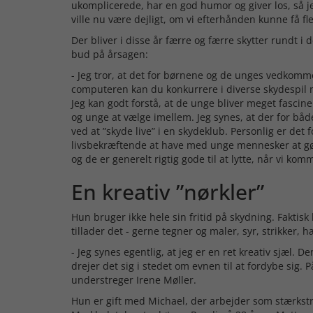
ukomplicerede, har en god humor og giver los, så
ville nu være dejligt, om vi efterhånden kunne få 
Der bliver i disse år færre og færre skytter rundt i
bud på årsagen:
- Jeg tror, at det for børnene og de unges vedkom
computeren kan du konkurrere i diverse skydespil me
Jeg kan godt forstå, at de unge bliver meget fasciner
og unge at vælge imellem. Jeg synes, at der for båd
ved at ”skyde live” i en skydeklub. Personlig er det
livsbekræftende at have med unge mennesker at gør
og de er generelt rigtig gode til at lytte, når vi ko
En kreativ ”nørkler”
Hun bruger ikke hele sin fritid på skydning. Faktisk 
tillader det - gerne tegner og maler, syr, strikker, 
- Jeg synes egentlig, at jeg er en ret kreativ sjæl. 
drejer det sig i stedet om evnen til at fordybe sig.
understreger Irene Møller.
Hun er gift med Michael, der arbejder som stærkst