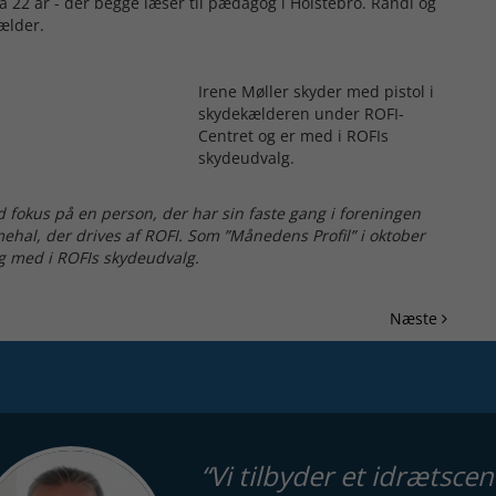
å 22 år - der begge læser til pædagog i Holstebro. Randi og
ælder.
Irene Møller skyder med pistol i
skydekælderen under ROFI-
Centret og er med i ROFIs
skydeudvalg.
d fokus på en person, der har sin faste gang i foreningen
ehal, der drives af ROFI. Som ”Månedens Profil” i oktober
 og med i ROFIs skydeudvalg.
Næste
“Vi tilbyder et idrætsc