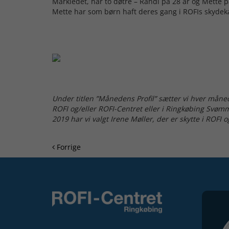
Markledet, har to døtre – Randi på 28 år og Mette p
Mette har som børn haft deres gang i ROFIs skydek
Under titlen ”Månedens Profil” sætter vi hver måne
ROFI og/eller ROFI-Centret eller i Ringkøbing Svømm
2019 har vi valgt Irene Møller, der er skytte i ROFI
Forrige