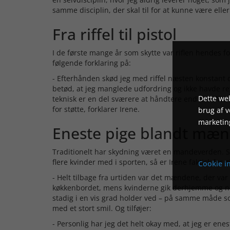
samme disciplin, der skal til for at kunne være elle
Fra riffel til pistol
I de første mange år som skytte var riflen hendes f
følgende forklaring på:
- Efterhånden skød jeg med riffel næsten konstant 
betød, at jeg manglede udfordring og ikke havde ret
Dette web
teknisk er en del sværere at håndtere end en riffel
for støtte, forklarer Irene.
brug af 
marketin
Eneste pige blandt mæ
Traditionelt har skydning været en mandeverden. S
flere kvinder med i sporten, så er Irene faktisk for
Cookie in
- Helt tilbage fra urtiden var det mændene, der var ”
køkkenbordet, mens kvinderne gik derhjemme og nør
stadig i en vis grad holder ved – på samme måde so
med et stort smil. Og tilføjer:
- Personlig har jeg det helt okay med, at jeg er e