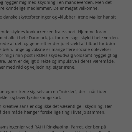
 jeg hygger mig med skydning i en mandeverden. Men det
flere kvindelige medlemmer. De er meget velkomne.
 de danske skytteforeninger og –klubber. Irene Møller har sit
mende skyldes konkurrencen fra e-sport. Hjemme foran
d alle i hele Danmark, ja, for den sags skyld i hele verden.
ede af det, og generelt er der jo et væld af tilbud for børn
e børn, unge og voksne er mange flere sociale oplevelser
 for mig i min post i ROFIs skydeudvalg voldsomt hyggeligt og
e. Børn er dejligt direkte og impulsive i deres væremåde,
mmer med råd og vejledning, siger Irene.
betegner Irene sig selv om en ”nørkler”, der - når tiden
hækler og laver lykønskningskort.
Den kreative sans er dog ikke det væsentlige i skydning. Her
 På den måde hænger forskellige ting i livet jo sammen,
rømsingeniør ved RAH i Ringkøbing. Parret, der bor på