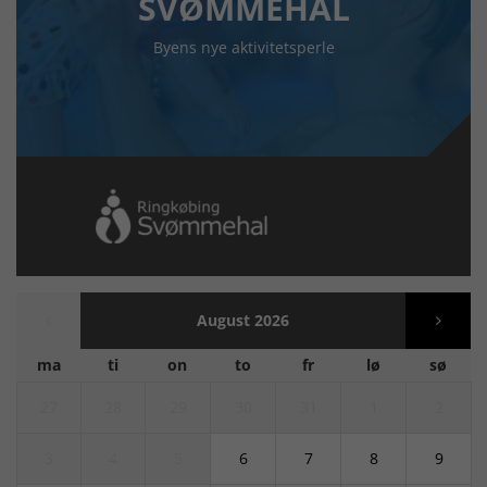
SVØMMEHAL
Byens nye aktivitetsperle
August 2026
ma
ti
on
to
fr
lø
sø
27
28
29
30
31
1
2
3
4
5
6
7
8
9