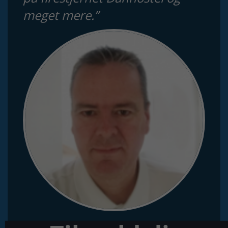
meget mere.”
PER ANDERSEN