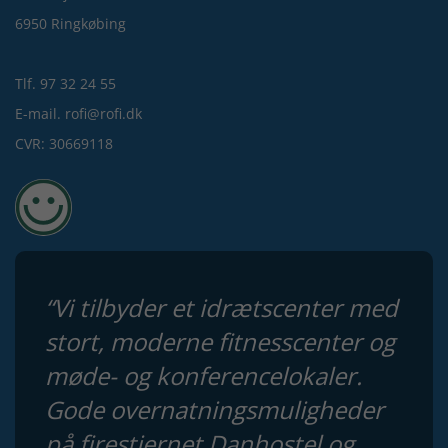
6950 Ringkøbing
Tlf. 97 32 24 55
E-mail. rofi@rofi.dk
CVR: 30669118
“Vi tilbyder et idrætscenter med
stort, moderne fitnesscenter og
møde- og konferencelokaler.
Gode overnatningsmuligheder
på firestjernet Danhostel og