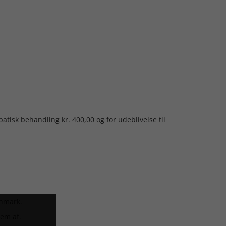
tisk behandling kr. 400,00 og for udeblivelse til
anmark.
lem af.