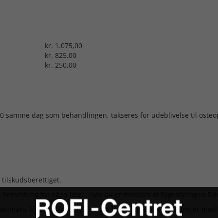
kr. 1.075,00
kr. 825,00
kr. 250,00
00 samme dag som behandlingen, takseres for udeblivelse til osteopa
tilskudsberettiget.
n henvisning fra egen læge, hvis du er medlem af Sygesikringen D
 Danmark, hvis du har oplyst os om hvilken gruppe du aktivt er med