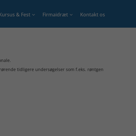
Kursus & Fest
Firmaidræt
Kontakt os
+
+
onale.
rørende tidligere undersøgelser som f.eks. røntgen