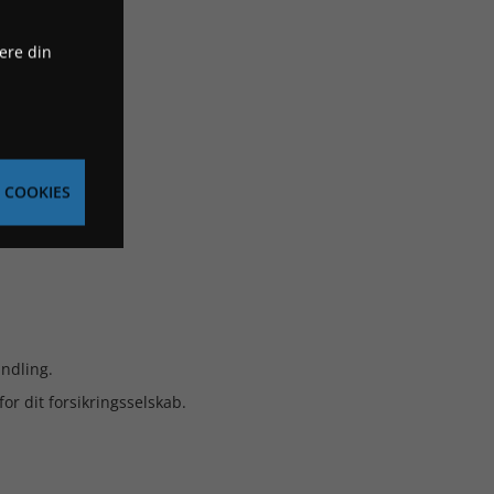
ere din
 COOKIES
andling.
or dit forsikringsselskab.