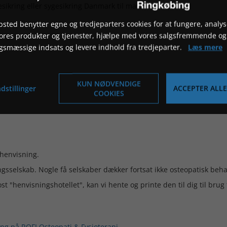
esikring eller sygesikring Danmark til manuel terapi.
sted benytter egne og tredjeparters cookies for at fungere, analys
vores produkter og tjenester, hjælpe med vores salgsfremmende og
gsmæssige indsats og levere indhold fra tredjeparter.
Læs mere
KUN NØDVENDIGE
dstillinger
ACCEPTER ALLE
COOKIES
ehenvisning.
ingsselskab. Nogle få selskaber dækker fortsat ikke osteopatisk beh
 "henvisningshotellet", kan vi hente og printe den til dig til brug f
ing på ROFI Osteopati & Fysioterapi