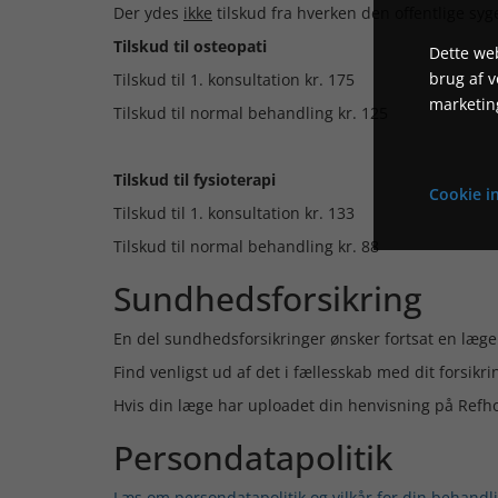
Der ydes
ikke
tilskud fra hverken den offentlige syg
Tilskud til osteopati
Dette web
brug af 
Tilskud til 1. konsultation kr. 175
marketin
Tilskud til normal behandling kr. 125
Tilskud til fysioterapi
Cookie in
Tilskud til 1. konsultation kr. 133
Tilskud til normal behandling kr. 88
Sundhedsforsikring
En del sundhedsforsikringer ønsker fortsat en læg
Find venligst ud af det i fællesskab med dit forsikr
Hvis din læge har uploadet din henvisning på Refhost
Persondatapolitik
Læs om persondatapolitik og vilkår for din behandl