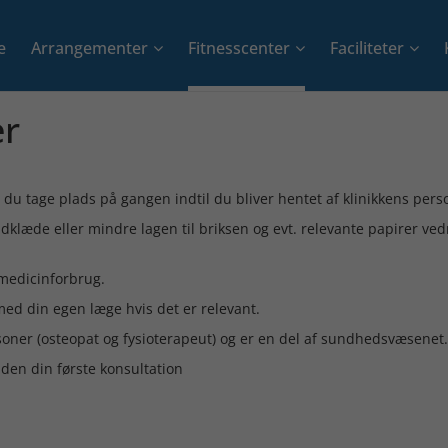
e
Arrangementer
Fitnesscenter
Faciliteter
+
+
+
er
du tage plads på gangen indtil du bliver hentet af klinikkens pers
klæde eller mindre lagen til briksen og evt. relevante papirer ved
 medicinforbrug.
ed din egen læge hvis det er relevant.
oner (osteopat og fysioterapeut) og er en del af sundhedsvæsenet.
inden din første konsultation