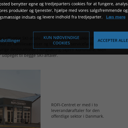
sted benytter egne og tredjeparters cookies for at fungere, analys
ementer af enhver art, og at vi også kan tilbyde vores
vores produkter og tjenester, hjælpe med vores salgsfremmende og
urligvis, at det på sigt kan være med til, at vi får endnu flere
rsen.
gsmæssige indsats og levere indhold fra tredjeparter.
Læs mere
KUN NØDVENDIGE
den offentlig SKI-aftale. Den drejer sig udelukkende om
dstillinger
ACCEPTER ALLE
COOKIES
ed 25 familieværelser og tilknyttede servicefaciliteter er
vrige destinationer i Ringkøbing-Skjern Kommune. Men
udpeget til begge SKI-aftaler.
ROFI-Centret er med i to
leverandøraftaler for den
offentlige sektor i Danmark.