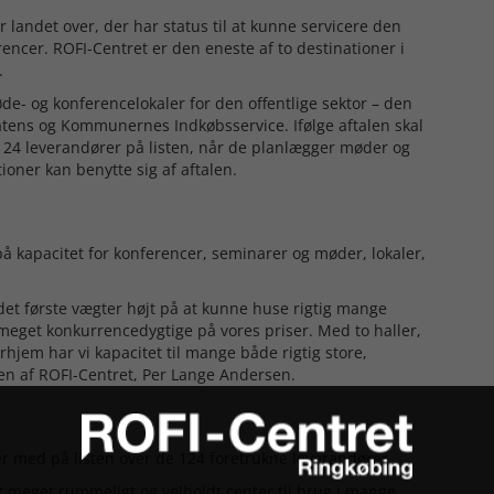
landet over, der har status til at kunne servicere den
rencer. ROFI-Centret er den eneste af to destinationer i
.
de- og konferencelokaler for den offentlige sektor – den
tatens og Kommunernes Indkøbsservice. Ifølge aftalen skal
e 124 leverandører på listen, når de planlægger møder og
oner kan benytte sig af aftalen.
 på kapacitet for konferencer, seminarer og møder, lokaler,
r det første vægter højt på at kunne huse rigtig mange
r meget konkurrencedygtige på vores priser. Med to haller,
hjem har vi kapacitet til mange både rigtig store,
n af ROFI-Centret, Per Lange Andersen.
 er med på listen over de 124 foretrukne leverandører.
 et meget rummeligt og velholdt center til brug i mange