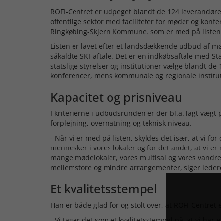
ROFI-Centret er udpeget blandt de 124 leverandører 
offentlige sektor med faciliteter for møder og konfe
Ringkøbing-Skjern Kommune, som er med på listen
Listen er lavet efter et landsdækkende udbud af mø
såkaldte SKI-aftale. Det er en indkøbsaftale med S
statslige styrelser og institutioner vælge blandt d
konferencer, mens kommunale og regionale instituti
Kapacitet og prisniveau
I kriterierne i udbudsrunden er der bl.a. lagt vægt
forplejning, overnatning og teknisk niveau.
- Når vi er med på listen, skyldes det især, at vi fo
mennesker i vores lokaler og for det andet, at vi e
mange mødelokaler, vores multisal og vores vandrer
mellemstore og mindre arrangementer, siger ledere
Et kvalitetsstempel
Han er både glad for og stolt over, at ROFI-Centret
- Vi tager det som et kvalitetsstempel på, at vi har