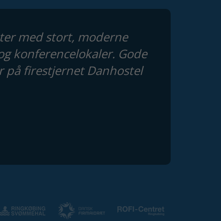
enter med stort, moderne
og konferencelokaler. Gode
på firestjernet Danhostel
Tilmeld dig
nyhedsbrevet