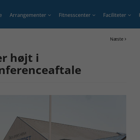
e
Arrangementer
Fitnesscenter
Faciliteter
+
+
+
Næste
 højt i
ferenceaftale