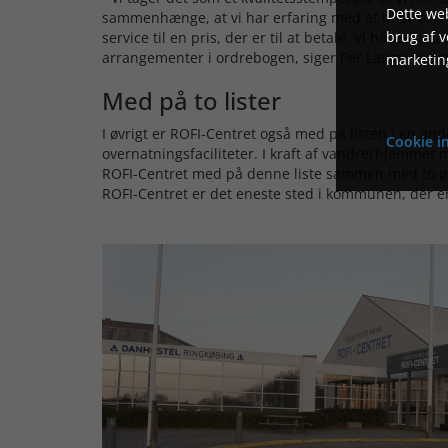
Dette web
sammenhænge, at vi har erfaring med at huse arrang
brug af 
service til en pris, der er til at betale. Vi håber nat
arrangementer i ordrebogen, siger Per Lange Ande
marketin
Med på to lister
I øvrigt er ROFI-Centret også med på listen i en an
Cookie in
overnatningsfaciliteter. I kraft af vandrerhjemmet m
ROFI-Centret med på denne liste sammen med to ø
ROFI-Centret er det eneste sted i kommunen, der er 