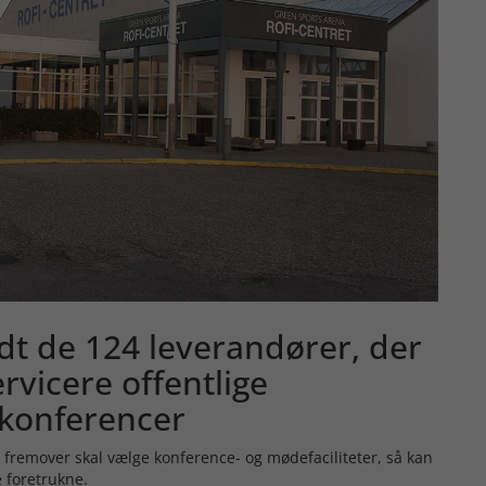
dt de 124 leverandører, der
ervicere offentlige
 konferencer
 fremover skal vælge konference- og mødefaciliteter, så kan
 foretrukne.