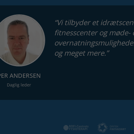
“Vi tilbyder et idrætsc
fitnesscenter og møde- 
overnatningsmuligheder 
og meget mere.”
PER ANDERSEN
Daglig leder