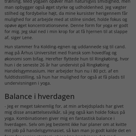
træning. Med yogaen opøver man naturligvis smidighed, men
man opbygger også øget styrke og udholdenhed. Jeg vægter
stilhed og fordybelse højt, da mine kursister herigennem får
mulighed for at arbejde med at stilne sindet, holde fokus og
opøve øget koncentrationsevne. Denne form for yoga er godt
for mig. Jeg skal ned i min krop for at få hjernen til at slappe
af, siger Lene.
Hun stammer fra Kolding-egnen og uddannede sig til cand.
mag på Århus Universitet med fransk som hovedfag og
økonomi som bifag. Herefter flyttede hun til Ringkøbing, hvor
hun i de seneste 26 år har undervist på Ringkøbing
Handelsgymnasium. Her arbejder hun nu i 80 pct. af en
fuldtidsstilling, så hun har mulighed for også at få plads til
undervisningen i yoga.
Balance i hverdagen
- Jeg er meget taknemlig for, at min arbejdsplads har givet
mig disse ansættelsesvilkår, så jeg også kan holde fokus på
yoga. Kombinationen giver mig en fantastisk balance i
hverdagen. Selv om jeg bestemt ikke har planer om at kvitte
mit job på handelsgymnasiet, så kan man jo godt kalde det en