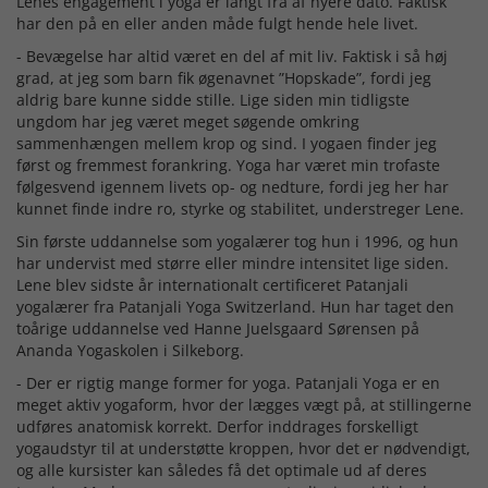
Lenes engagement i yoga er langt fra af nyere dato. Faktisk
har den på en eller anden måde fulgt hende hele livet.
- Bevægelse har altid været en del af mit liv. Faktisk i så høj
grad, at jeg som barn fik øgenavnet ”Hopskade”, fordi jeg
aldrig bare kunne sidde stille. Lige siden min tidligste
ungdom har jeg været meget søgende omkring
sammenhængen mellem krop og sind. I yogaen finder jeg
først og fremmest forankring. Yoga har været min trofaste
følgesvend igennem livets op- og nedture, fordi jeg her har
kunnet finde indre ro, styrke og stabilitet, understreger Lene.
Sin første uddannelse som yogalærer tog hun i 1996, og hun
har undervist med større eller mindre intensitet lige siden.
Lene blev sidste år internationalt certificeret Patanjali
yogalærer fra Patanjali Yoga Switzerland. Hun har taget den
toårige uddannelse ved Hanne Juelsgaard Sørensen på
Ananda Yogaskolen i Silkeborg.
- Der er rigtig mange former for yoga. Patanjali Yoga er en
meget aktiv yogaform, hvor der lægges vægt på, at stillingerne
udføres anatomisk korrekt. Derfor inddrages forskelligt
yogaudstyr til at understøtte kroppen, hvor det er nødvendigt,
og alle kursister kan således få det optimale ud af deres