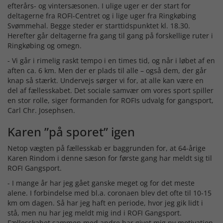
efterårs- og vintersæsonen. I ulige uger er der start for
deltagerne fra ROFI-Centret og i lige uger fra Ringkøbing
Svømmehal. Begge steder er starttidspunktet kl. 18.30.
Herefter går deltagerne fra gang til gang på forskellige ruter i
Ringkøbing og omegn.
- Vi går i rimelig raskt tempo i en times tid, og når i løbet af en
aften ca. 6 km. Men der er plads til alle – også dem, der går
knap så stærkt. Undervejs sørger vi for, at alle kan være en
del af fællesskabet. Det sociale samvær om vores sport spiller
en stor rolle, siger formanden for ROFIs udvalg for gangsport,
Carl Chr. Josephsen.
Karen ”på sporet” igen
Netop vægten på fællesskab er baggrunden for, at 64-årige
Karen Rindom i denne sæson for første gang har meldt sig til
ROFI Gangsport.
- I mange år har jeg gået ganske meget og for det meste
alene. I forbindelse med bl.a. coronaen blev det ofte til 10-15
km om dagen. Så har jeg haft en periode, hvor jeg gik lidt i
stå, men nu har jeg meldt mig ind i ROFI Gangsport.
Fællesskabet sammen med andre har givet mig ny motivation