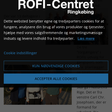
fjorden som en
flot baggrund.
Der var 13 deltagere i
Dette websted benytter egne og tredjeparters cookies for at
denne flotte aftens
gåtur med start fra
fungere, analysere din brug af vores produkter og tjenester,
Ringkøbing
hjælpe med vores salgsfremmende og marketingsmæssige
Svømmehal.
indsats og levere indhold fra tredjeparter.
Læs mere
De tre
”rorgængere” i
Cookie indstillinger
ROFIs udvalg for
gangsport, som
KUN NØDVENDIGE COOKIES
bl.a. planlægger
og tilrettelægger,
hvilke ruter man
ACCEPTER ALLE COOKIES
fra aften til aften
skal gå i Naturens
Rige. Det er fra
venstre Carl Chr.
Josephsen, der er
formand for