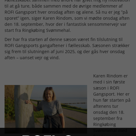
til at gå ture, både sammen med de øvrige medlemmer af
ROFI Gangsport hver onsdag aften og alene. Så nu er jeg ”på
sporet” igen, siger Karen Rindom, som vi mødte onsdag aften
den 18. september, hvor der i fantastisk sensommervejr var
start fra Ringkøbing Svømmehal.
Der har fra starten af denne sæson været fin tilslutning til
ROFI Gangsports gangaftener i fællesskab. Sæsonen strækker
sig frem til slutningen af juni 2025, og der gås hver onsdag
aften – uanset vejr og vind.
Karen Rindom er
med i sin første
sæson i ROFI
Gangsport. Her er
hun før starten på
aftenens tur
onsdag den 18.
september fra
Ringkøbing
Svømmehal med