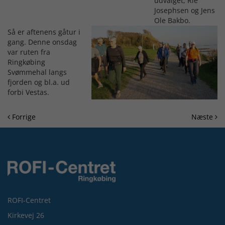
udvalget, Rie
Josephsen og Jens
Ole Bakbo.
Så er aftenens gåtur i
gang. Denne onsdag
var ruten fra
Ringkøbing
Svømmehal langs
fjorden og bl.a. ud
forbi Vestas.
Forrige
Næste
ROFI-Centret
Kirkevej 26