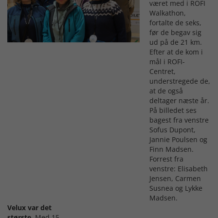
været med i ROFI
Walkathon,
fortalte de seks,
før de begav sig
ud på de 21 km.
Efter at de kom i
mål i ROFI-
Centret,
understregede de,
at de også
deltager næste år.
På billedet ses
bagest fra venstre
Sofus Dupont,
Jannie Poulsen og
Finn Madsen.
Forrest fra
venstre: Elisabeth
Jensen, Carmen
Susnea og Lykke
Madsen.
Velux var det
største
. Med 15