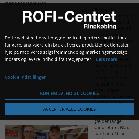
med vandrepokalen.
De var de
hurtigste
. Med en
imponerende tid
på kun 6 timer og
13 minutter var
Dette websted benytter egne og tredjeparters cookies for at
arbejdskollegaerne
fungere, analysere din brug af vores produkter og tjenester,
på Velux i Skjern,
hjælpe med vores salgsfremmende og marketingsmæssige
Torben Pedersen
indsats og levere indhold fra tredjeparter.
Læs mere
og William Meyer,
de hurtigste i mål i
ROFI-Centret efter
Cookie indstillinger
maratondistancen
på 42 km. Med
sine 58 år er
KUN NØDVENDIGE COOKIES
Torben i alder den
mest garvede af de
to. Det er han
ACCEPTER ALLE COOKIES
også, når det
gælder lange
vandreture. Bl.a.
har han i 10 år