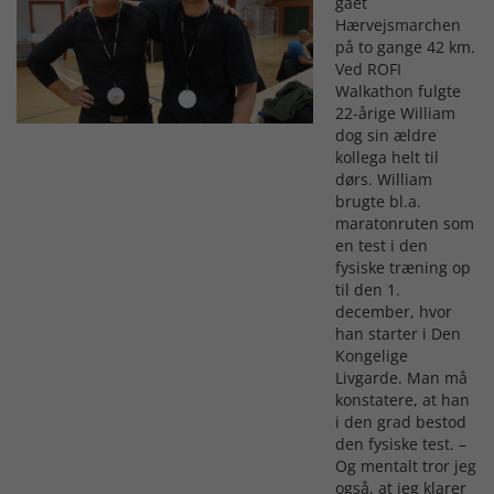
gået
Hærvejsmarchen
på to gange 42 km.
Ved ROFI
Walkathon fulgte
22-årige William
dog sin ældre
kollega helt til
dørs. William
brugte bl.a.
maratonruten som
en test i den
fysiske træning op
til den 1.
december, hvor
han starter i Den
Kongelige
Livgarde. Man må
konstatere, at han
i den grad bestod
den fysiske test. –
Og mentalt tror jeg
også, at jeg klarer