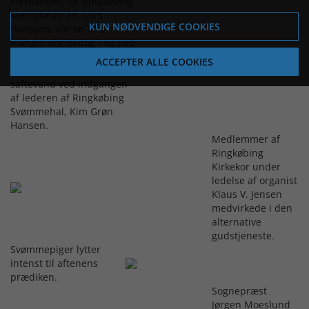
Formanden for Ringkøbing
Menighedsråd, Lars
KUN NØDVENDIGE COOKIES
Hansson, var en af de
mange, der deltog i og nød
solnedgangsgudstjenesten.
ACCEPTER ALLE COOKIES
Her får han skænket
saftevand ved indgangen
af lederen af Ringkøbing
Svømmehal, Kim Grøn
Hansen.
Medlemmer af
Ringkøbing
Kirkekor under
ledelse af organist
Klaus V. Jensen
medvirkede i den
alternative
gudstjeneste.
Svømmepiger lytter
intenst til aftenens
prædiken.
Sognepræst
Jørgen Moeslund