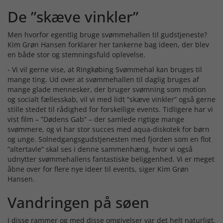
De ”skæve vinkler”
Men hvorfor egentlig bruge svømmehallen til gudstjeneste?
Kim Grøn Hansen forklarer her tankerne bag ideen, der blev
en både stor og stemningsfuld oplevelse.
- Vi vil gerne vise, at Ringkøbing Svømmehal kan bruges til
mange ting. Ud over at svømmehallen til daglig bruges af
mange glade mennesker, der bruger svømning som motion
og socialt fællesskab, vil vi med lidt ”skæve vinkler” også gerne
stille stedet til rådighed for forskellige events. Tidligere har vi
vist film – ”Dødens Gab” – der samlede rigtige mange
svømmere, og vi har stor succes med aqua-diskotek for børn
og unge. Solnedgangsgudstjenesten med fjorden som en flot
”altertavle” skal ses i denne sammenhæng, hvor vi også
udnytter svømmehallens fantastiske beliggenhed. Vi er meget
åbne over for flere nye ideer til events, siger Kim Grøn
Hansen.
Vandringen på søen
I disse rammer og med disse omgivelser var det helt naturligt,