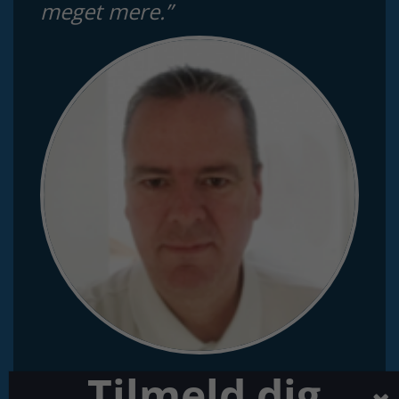
meget mere.”
Tilmeld dig
PER ANDERSEN