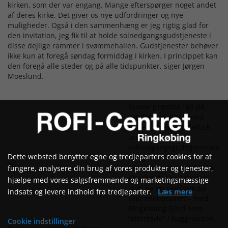
kirken, som der var engang. Mange efterspørger noget andet
af deres kirke. Det giver os nye udfordringer og nye
muligheder. Også i den sammenhæng er jeg rigtig glad for
den invitation, jeg fik til at holde solnedgangsgudstjeneste i
disse dejlige rammer i svømmehallen. Gudstjenester behøver
ikke kun at foregå søndag formiddag i kirken. I princippet kan
den foregå alle steder og på alle tidspunkter, siger Jørgen
Moeslund.
Kunne præsten ”gå på
vandet”? Ja, det kunne
Jørgen Moeslund faktisk
under
solnedgangsgudstjenesten
Dette websted benytter egne og tredjeparters cookies for at
- dog med
fungere, analysere din brug af vores produkter og tjenester,
håndværksmæssig hjælp.
Alterbordet og præsten
hjælpe med vores salgsfremmende og marketingsmæssige
stod på en platform på
indsats og levere indhold fra tredjeparter.
Læs mere
svømmebassinet – med
Ringkøbing Fjord som
”altertavle” i baggrunden.
Cookie indstillinger