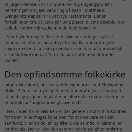
at Jørgen Moeslund i sin prædiken tog udgangspunkt i
beretningen om Jesu vandring på søen i Matthæus
Evangeliets Kapitel 14 i Det Nye Testamente. Det er
fortællingen om, at Jesus går ud på søen til sine disciple, der
sejlede i stormvejr og kæmpede mod bølgerne.
- Vand fylder meget i flere bibelske beretninger og ikke
mindst ved dåben som udtryk for nyt liv, understregede
sognepræsten bl.a. i sin prædiken, som han på humoristisk
vis afsluttede med, at ”nu ville han slutte med at træde
vande”.
Den opfindsomme folkekirke
Jørgen Moeslund, der har været sognepræst ved Ringkøbing
Kirke i 2 år, er ret ny i faget, men understreger, at hans ja til
at holde gudstjeneste på denne alternative måde ikke kun er
et udtryk for ”ungdommeligt vovemod”.
- Nej, inden for folkekirken er der generelt stor opfindsomhed
for tiden. Vi er meget åbne over for at involvere os i det
samfund, vi er en del af, og ikke lukke os inde. Vilkårene har
ændret sig. Der er ikke den samme selvfølgelighed omkring