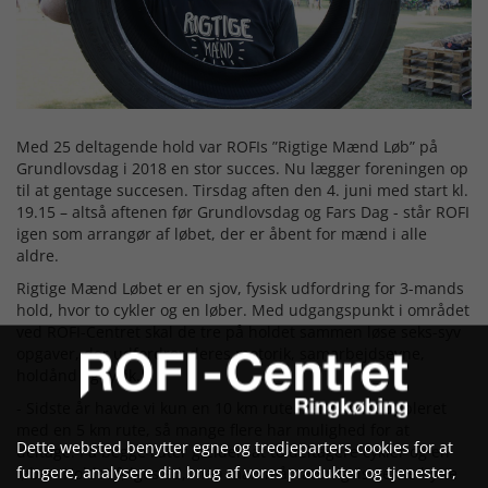
Med 25 deltagende hold var ROFIs ”Rigtige Mænd Løb” på
Grundlovsdag i 2018 en stor succes. Nu lægger foreningen op
til at gentage succesen. Tirsdag aften den 4. juni med start kl.
19.15 – altså aftenen før Grundlovsdag og Fars Dag - står ROFI
igen som arrangør af løbet, der er åbent for mænd i alle
aldre.
Rigtige Mænd Løbet er en sjov, fysisk udfordring for 3-mands
hold, hvor to cykler og en løber. Med udgangspunkt i området
ved ROFI-Centret skal de tre på holdet sammen løse seks-syv
opgaver, der udfordrer deres motorik, samarbejdsevne,
holdånd og fysik.
- Sidste år havde vi kun en 10 km rute. I år har vi suppleret
med en 5 km rute, så mange flere har mulighed for at
Dette websted benytter egne og tredjeparters cookies for at
deltage. På begge ruter gælder, at to deltagere cykler og en
fungere, analysere din brug af vores produkter og tjenester,
løber. Holdet følges ad, men man må naturligvis gerne bytte