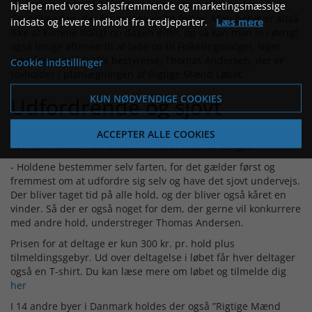
undervejs. Vi har i år valgt at holde løbet aftenen før
hjælpe med vores salgsfremmende og marketingsmæssige
Grundlovsdag, der for mange er en fridag. Man behøver altså
indsats og levere indhold fra tredjeparter.
Læs mere
ikke at komme tidligt op dagen efter, og så kan man jo i øvrigt
også bruge aftenen til at lade op til Folketingsvalget, siger
næstformand i ROFIs bestyrelse, Thomas Andersen, der er
Cookie indstillinger
tovholder i planlægningen af Rigtige Mænd Løbet.
KUN NØDVENDIGE COOKIES
Udfordrende og sjovt
Thomas Andersen understreger, at alle kan være med, da det
ACCEPTER ALLE COOKIES
hverken handler om at komme først eller nå længst.
- Holdene bestemmer selv farten, for det gælder først og
fremmest om at udfordre sig selv og have det sjovt undervejs.
Der bliver taget tid på alle hold, og der bliver også kåret en
vinder. Så der er også noget for dem, der gerne vil konkurrere
med andre hold, understreger Thomas Andersen.
Prisen for at deltage er kun 300 kr. pr. hold plus
tilmeldingsgebyr. Ud over deltagelse i løbet får hver deltager
også en T-shirt. Du kan læse mere om løbet og tilmelde dig
her
I 14 andre byer i Danmark holdes der også ”Rigtige Mænd