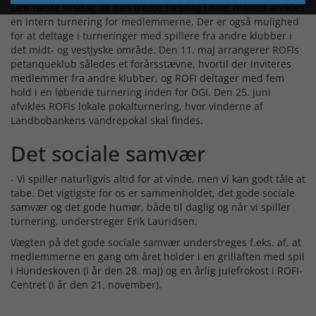
Den første tirsdag og den tredje torsdag i hver måned afvikles
en intern turnering for medlemmerne. Der er også mulighed
for at deltage i turneringer med spillere fra andre klubber i
det midt- og vestjyske område. Den 11. maj arrangerer ROFIs
petanqueklub således et forårsstævne, hvortil der inviteres
medlemmer fra andre klubber, og ROFI deltager med fem
hold i en løbende turnering inden for DGI. Den 25. juni
afvikles ROFIs lokale pokalturnering, hvor vinderne af
Landbobankens vandrepokal skal findes.
Det sociale samvær
- Vi spiller naturligvis altid for at vinde, men vi kan godt tåle at
tabe. Det vigtigste for os er sammenholdet, det gode sociale
samvær og det gode humør, både til daglig og når vi spiller
turnering, understreger Erik Lauridsen.
Vægten på det gode sociale samvær understreges f.eks. af, at
medlemmerne en gang om året holder i en grillaften med spil
i Hundeskoven (i år den 28. maj) og en årlig julefrokost i ROFI-
Centret (i år den 21. november).