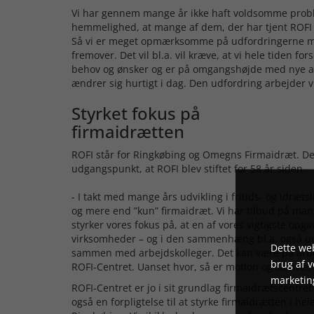
Vi har gennem mange år ikke haft voldsomme problem
hemmelighed, at mange af dem, der har tjent ROFI so
Så vi er meget opmærksomme på udfordringerne med 
fremover. Det vil bl.a. vil kræve, at vi hele tiden for
behov og ønsker og er på omgangshøjde med nye akti
ændrer sig hurtigt i dag. Den udfordring arbejder v
Styrket fokus på
firmaidrætten
ROFI står for Ringkøbing og Omegns Firmaidræt. D
udgangspunkt, at ROFI blev stiftet for 58 år siden.
- I takt med mange års udvikling i fritids- og idræt
og mere end ”kun” firmaidræt. Vi har tilbud på mange
styrker vores fokus på, at en af vores vigtigste opg
virksomheder – og i den sammenhæng bl.a. også udd
Dette web
sammen med arbejdskolleger. Det kan være på arb
brug af 
ROFI-Centret. Uanset hvor, så er motion og samvær o
marketin
ROFI-Centret er jo i sit grundlag firmaidrætscentr
også en forpligtelse til at styrke firmaidrætten i h