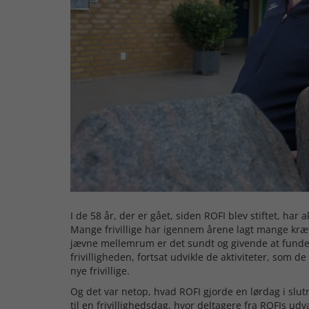
I de 58 år, der er gået, siden ROFI blev stiftet, har a
Mange frivillige har igennem årene lagt mange kræ
jævne mellemrum er det sundt og givende at funde
frivilligheden, fortsat udvikle de aktiviteter, som d
nye frivillige.
Og det var netop, hvad ROFI gjorde en lørdag i slu
til en frivillighedsdag, hvor deltagere fra ROFIs udva