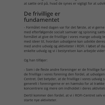
at sætte ord på, hvad de synes er vigtigt for at udvi
De frivillige er
fundamentet
- Formålet med dagen var for det første, at vi gerne v
med efterfølgende socialt samvær og spisning sætte 
formålet at give de frivillige i vores mange udvalg l
med ideer til, hvordan udvalgene kan udvikle deres a
med andre udvalg og aktiviteter i ROFI. I løbet af 
enkelte udvalg og vi i bestyrelsen kan arbejde vide
Og han tilføjer:
- Som i de fleste andre foreninger er de frivillige
de frivillige i vores forening den fordel, at udvalge
Centret. Det betyder, at de frivillige i vores udval
generelt i foreningerne er en hæmsko for at trække fr
koncentrere sig mere om indholdet i deres aktivit
Dertil kommer den fordel, at vi i ROFI-Centret selv ej
starte nye aktiviteter.