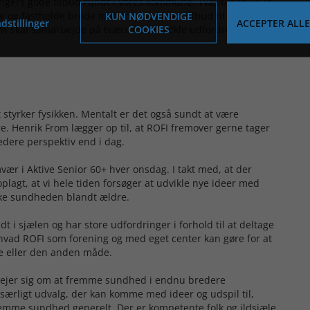
ingers gode tilbud rundt i vores kommune. Tværtimod vil vi
 og fastholde brede motions- og idrætstilbud til alle aldre.
KUN NØDVENDIGE
dstillinger
ACCEPTER ALLE
COOKIES
Vi skal samarbejde på tværs for at tackle udfordringerne,
 styrker fysikken. Mentalt er det også sundt at være
 Henrik From lægger op til, at ROFI fremover gerne tager
edere perspektiv end i dag.
amvær i Aktive Senior 60+ hver onsdag. I takt med, at der
 oplagt, at vi hele tiden forsøger at udvikle nye ideer med
yrke sundheden blandt ældre.
dt i sjælen og har store udfordringer i forhold til at deltage
å, hvad ROFI som forening og med eget center kan gøre for at
ne eller den anden måde.
ejer sig om at fremme sundhed i endnu bredere
t særligt udvalg, der kan komme med ideer og udspil til,
fremme sundhed generelt. Der er kompetente folk og ildsjæle