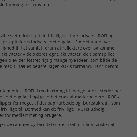
kle foreningens aktiviteter.
ille sætte fokus på de frivilliges store indsats i ROFI og
pris på deres indsats i det daglige. For det andet var
ejlighed til i et samlet forum at reflektere over og komme
ktiviteter – dels deres egne aktiviteter, dels samspillet
dagen blev der fostret rigtig mange nye ideer, som både de
re med til fælles bedste, siger ROFIs formand, Henrik From.
 fundamentet i ROFI. I modsætning til mange andre steder har
ne i det daglige i høj grad betjenes af medarbejdere i ROFI-
g slipper for meget af det papirarbejde og ”bureaukrati”, som
ivillige til. Dermed kan de frivillige i ROFIs udvalg
eter for medlemmer og brugere.
er de rammer og faciliteter, der skal til, når vi ønsker at