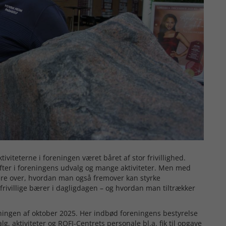
ktiviteterne i foreningen været båret af stor frivillighed.
fter i foreningens udvalg og mange aktiviteter. Men med
re over, hvordan man også fremover kan styrke
e frivillige bærer i dagligdagen – og hvordan man tiltrækker
tningen af oktober 2025. Her indbød foreningens bestyrelse
lg, aktiviteter og ROFI-Centrets personale bl.a. fik til opgave