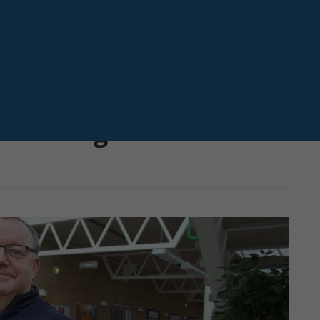
Næste
nker og visioner efter