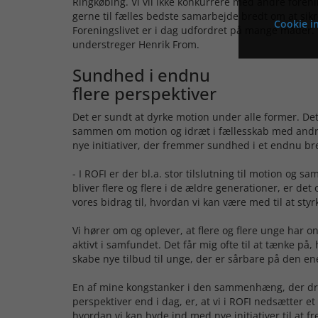
Ringkøbing. Vi vil ikke konkurrere med andre foren
gerne til fælles bedste samarbejde bredt om at sikre
Cookie in
Foreningslivet er i dag udfordret på mange måder. 
understreger Henrik From.
Sundhed i endnu
flere perspektiver
Det er sundt at dyrke motion under alle former. Det
sammen om motion og idræt i fællesskab med andre.
nye initiativer, der fremmer sundhed i et endnu br
- I ROFI er der bl.a. stor tilslutning til motion og s
bliver flere og flere i de ældre generationer, er det
vores bidrag til, hvordan vi kan være med til at st
Vi hører om og oplever, at flere og flere unge har on
aktivt i samfundet. Det får mig ofte til at tænke p
skabe nye tilbud til unge, der er sårbare på den e
En af mine kongstanker i den sammenhæng, der dr
perspektiver end i dag, er, at vi i ROFI nedsætter e
hvordan vi kan byde ind med nye initiativer til at 