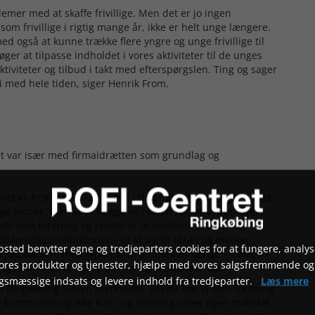
er med at skaffe frivillige. Men det er jo ingen
m frivillige i rigtig mange år, ikke er helt unge længere.
også at kunne trække flere yngre og unge frivillige til
søger at tilpasse indholdet i vores aktiviteter til de unges
viteter og tilbud i takt med efterspørgslen. Ting og sager
i med hele tiden, siger Henrik From.
et var især med firmaidrætten som grundlag og
slivet er ROFI og ROFI-Centret i dag naturligvis meget andet
 hylder, men vi vil lægge os i selen for, at vi fremover
aver som forening og center er at motivere firmaer og
annelsesinstitutioner – til at dyrke idræt og motion
sted benytter egne og tredjeparters cookies for at fungere, analys
ejdspladsen, men også i andre sammenhænge – f.eks. i
vores produkter og tjenester, hjælpe med vores salgsfremmende og
gså med til at styrke det kollegiale fællesskab.
gsmæssige indsats og levere indhold fra tredjeparter.
Læs mere
et i Ringkøbing-Skjern Kommune. Derfor har vi som forening
ele kommunen og ikke kun i og omkring vores egen matrikel i