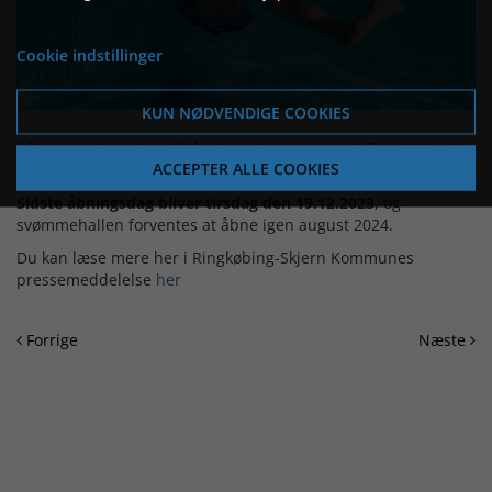
Cookie indstillinger
KUN NØDVENDIGE COOKIES
Så nærmer tiden sig til den store renovering af Ringkøbing
ACCEPTER ALLE COOKIES
Svømmehal.
Sidste åbningsdag bliver tirsdag den 19.12.2023
, og
svømmehallen forventes at åbne igen august 2024.
Du kan læse mere her i Ringkøbing-Skjern Kommunes
pressemeddelelse
her
Forrige
Næste