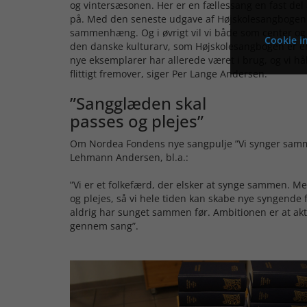
og vintersæsonen. Her er en fællessang en fast de
på. Med den seneste udgave af Højskolesangbogen ka
sammenhæng. Og i øvrigt vil vi både som center og
Cookie in
den danske kulturarv, som Højskolesangbogen er e
nye eksemplarer har allerede været i brug, og vi hå
flittigt fremover, siger Per Lange Andersen.
”Sangglæden skal
passes og plejes”
Om Nordea Fondens nye sangpulje ”Vi synger samme
Lehmann Andersen, bl.a.:
”Vi er et folkefærd, der elsker at synge sammen. 
og plejes, så vi hele tiden kan skabe nye syngende 
aldrig har sunget sammen før. Ambitionen er at ak
gennem sang”.