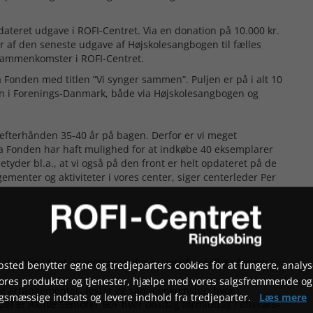
ateret udgave i ROFI-Centret. Via en donation på 10.000 kr.
 af den seneste udgave af Højskolesangbogen til fælles
 sammenkomster i ROFI-Centret.
Fonden med titlen ”Vi synger sammen”. Puljen er på i alt 10
gen i Forenings-Danmark, både via Højskolesangbogen og
 efterhånden 35-40 år på bagen. Derfor er vi meget
dea Fonden har haft mulighed for at indkøbe 40 eksemplarer
yder bl.a., at vi også på den front er helt opdateret på de
menter og aktiviteter i vores center, siger centerleder Per
 at dyrke idræt og motion under mange forskellige former.
sted benytter egne og tredjeparters cookies for at fungere, analys
vores produkter og tjenester, hjælpe med vores salgsfremmende og
nge arrangementer, fester og sammenkomster, hvor
gsmæssige indsats og levere indhold fra tredjeparter.
Læs mere
mpel er Aktive Seniorer 60+ hver onsdag formiddag i efterårs-