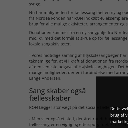
synge.
Nu har muligheden for fællessang fået en ny og opd
fra Nordea Fonden har ROFI indkøbt 40 eksemplarer
brug for alle mulige aktiviteter, arrangementer og
Donationen kommer fra en ny sangpulje fra Nordea 
mio. kr. med det formål at skrue op for fællessan
lokale sangaktiviteter.
- Vores hidtidige samling af højskolesangbøger har
taknemlige for, at vi i kraft af donationen fra Nor
af den seneste udgave af Højskolesangbogen. Det bet
mange muligheder, der er i forbindelse med arrange
Lange Andersen.
Sang skaber også
fællesskaber
ROFI lægger stor vægt på det sociale fællesskab om
Dette web
brug af 
- Men vi er også et sted, der året rundt huser ma
marketin
fællessang er en vigtig og efterspurgt del. Et ekse