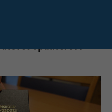
Næste
 blevet opdateret i