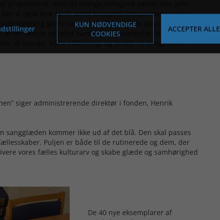
l af programmet, som de mange deltagere sætter stor pris
n vi også leve op til vores brugeres forventninger i den
 som forening gerne være med til fastholde og videreføre
KUN NØDVENDIGE
dstillinger
ACCEPTER ALLE
n af de bedste og mest samlende eksponenter for. De 40
COOKIES
ber, at mange, både i ROFI-regi og andre, vil bruge dem
n” siger administrerende direktør i fonden, Henrik
Men sangglæden kommer ikke ud af det blå. Den skal passes
fællesskaber. Puljen er både til de rutinerede og dem, der
tivere vores fælles kulturarv og skabe glæde og samhørighed
De 40 nye eksemplarer af