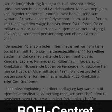
Jørn er limfjordsdreng fra Løgstør. Han blev oprindelig
uddannet som bankmand i Andelsbanken. Men værnepligten
ved Ingeniørtropperne i Randers, hvor han sluttede som
løjtnant af reserven, satte så dybe spor i ham, at han efter en
kort tilbagevenden valgte bankverdenen fra til fordel for en
militær karriere. Den startede ved Hjemmeværnet i Esbjerg i
1976 og sluttede med pensionering som oberst i værnet i
2013.
I de næsten 40 år som leder i Hjemmeværnet kan Jørn tælle
op, at han haft 16 forskellige tjenestestillinger 11 forskellige
steder i landet og med skiftende bopæl i henholdsvis
Randers, Esbjerg, Nymindegab, København, Haderslev og
Ringkøbing. Nuværende bopæl på Færøgade i Ringkøbing har
han og hustruen Alice haft siden 1994. Jørn overtog det år
posten som Chef for Hjemmeværnsdistrikt 26 Ringkøbing
efter Carl Grønbjerg.
I 1999 blev Ringkøbing distriktet nedlagt og lagt sammen til
Hjemmeværnsdistrikt 27 Herning med Jørn som chef. Frem til
pensioneringen i 2013 var han kort fortalt bl.a. Chef for
Hjemmeværnsskolen i Nymindegab og Totalforsvarsregion
Midtjylland, samt Garnisonskommandant i Skive. Det hører