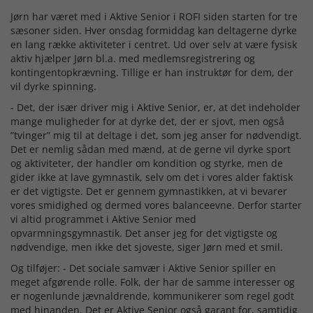
Jørn har været med i Aktive Senior i ROFI siden starten for tre
sæsoner siden. Hver onsdag formiddag kan deltagerne dyrke
en lang række aktiviteter i centret. Ud over selv at være fysisk
aktiv hjælper Jørn bl.a. med medlemsregistrering og
kontingentopkrævning. Tillige er han instruktør for dem, der
vil dyrke spinning.
- Det, der især driver mig i Aktive Senior, er, at det indeholder
mange muligheder for at dyrke det, der er sjovt, men også
”tvinger” mig til at deltage i det, som jeg anser for nødvendigt.
Det er nemlig sådan med mænd, at de gerne vil dyrke sport
og aktiviteter, der handler om kondition og styrke, men de
gider ikke at lave gymnastik, selv om det i vores alder faktisk
er det vigtigste. Det er gennem gymnastikken, at vi bevarer
vores smidighed og dermed vores balanceevne. Derfor starter
vi altid programmet i Aktive Senior med
opvarmningsgymnastik. Det anser jeg for det vigtigste og
nødvendige, men ikke det sjoveste, siger Jørn med et smil.
Og tilføjer: - Det sociale samvær i Aktive Senior spiller en
meget afgørende rolle. Folk, der har de samme interesser og
er nogenlunde jævnaldrende, kommunikerer som regel godt
med hinanden. Det er Aktive Senior også garant for, samtidig