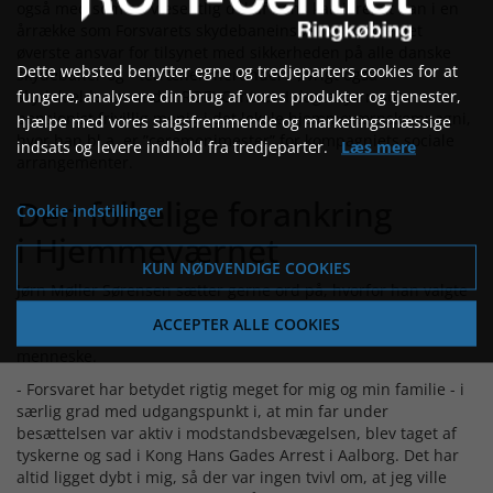
også med som en væsentlig del af hans karriere, at han i en
årrække som Forsvarets skydebaneinspektør havde det
øverste ansvar for tilsynet med sikkerheden på alle danske
Dette websted benytter egne og tredjeparters cookies for at
skydebaner og - terræner, herunder i øvrigt også
fungere, analysere din brug af vores produkter og tjenester,
skydekælderen under ROFI-Centret. I dag er Jørn som
pensionist frivillig menig i det lokale hjemmeværnskompagni,
hjælpe med vores salgsfremmende og marketingsmæssige
hvor han bl.a. er ”ceremonimester” for kompagniets sociale
indsats og levere indhold fra tredjeparter.
Læs mere
arrangementer.
Den folkelige forankring
Cookie indstillinger
i Hjemmeværnet
KUN NØDVENDIGE COOKIES
Jørn Møller Sørensen sætter gerne ord på, hvorfor han valgte
en militær karriere, og hvorfor Hjemmeværnet har spillet så
ACCEPTER ALLE COOKIES
stor en rolle i hans liv og været med til at forme ham som
menneske.
- Forsvaret har betydet rigtig meget for mig og min familie - i
særlig grad med udgangspunkt i, at min far under
besættelsen var aktiv i modstandsbevægelsen, blev taget af
tyskerne og sad i Kong Hans Gades Arrest i Aalborg. Det har
altid ligget dybt i mig, så der var ingen tvivl om, at jeg ville