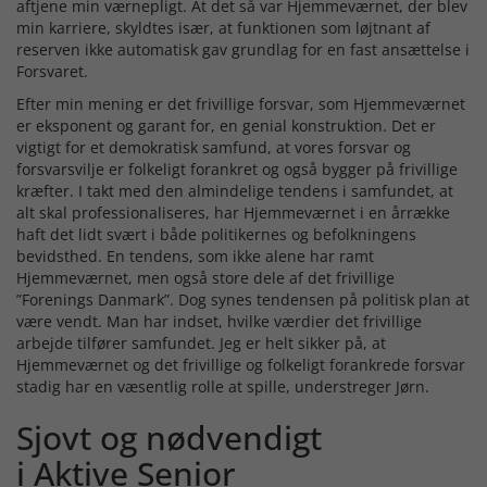
aftjene min værnepligt. At det så var Hjemmeværnet, der blev
min karriere, skyldtes især, at funktionen som løjtnant af
reserven ikke automatisk gav grundlag for en fast ansættelse i
Forsvaret.
Efter min mening er det frivillige forsvar, som Hjemmeværnet
er eksponent og garant for, en genial konstruktion. Det er
vigtigt for et demokratisk samfund, at vores forsvar og
forsvarsvilje er folkeligt forankret og også bygger på frivillige
kræfter. I takt med den almindelige tendens i samfundet, at
alt skal professionaliseres, har Hjemmeværnet i en årrække
haft det lidt svært i både politikernes og befolkningens
bevidsthed. En tendens, som ikke alene har ramt
Hjemmeværnet, men også store dele af det frivillige
”Forenings Danmark”. Dog synes tendensen på politisk plan at
være vendt. Man har indset, hvilke værdier det frivillige
arbejde tilfører samfundet. Jeg er helt sikker på, at
Hjemmeværnet og det frivillige og folkeligt forankrede forsvar
stadig har en væsentlig rolle at spille, understreger Jørn.
Sjovt og nødvendigt
i Aktive Senior