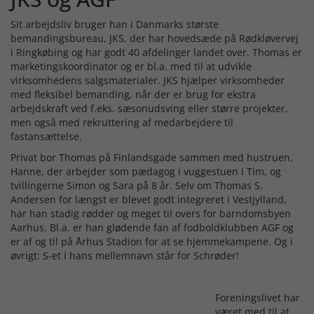
Sit arbejdsliv bruger han i Danmarks største
bemandingsbureau, JKS, der har hovedsæde på Rødkløvervej
i Ringkøbing og har godt 40 afdelinger landet over. Thomas er
marketingskoordinator og er bl.a. med til at udvikle
virksomhedens salgsmaterialer. JKS hjælper virksomheder
med fleksibel bemanding, når der er brug for ekstra
arbejdskraft ved f.eks. sæsonudsving eller større projekter,
men også med rekruttering af medarbejdere til
fastansættelse.
Privat bor Thomas på Finlandsgade sammen med hustruen,
Hanne, der arbejder som pædagog i vuggestuen i Tim, og
tvillingerne Simon og Sara på 8 år. Selv om Thomas S.
Andersen for længst er blevet godt integreret i Vestjylland,
har han stadig rødder og meget til overs for barndomsbyen
Aarhus. Bl.a. er han glødende fan af fodboldklubben AGF og
er af og til på Århus Stadion for at se hjemmekampene. Og i
øvrigt: S-et i hans mellemnavn står for Schrøder!
Foreningslivet har
været med til at