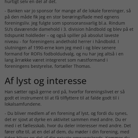
hurtigt selv en del af det.
- Banken var jo sponsor for mange af de lokale foreninger, så
på den måde fik jeg en stor berøringsflade med egnens
foreningsliv. Jeg fulgte som sponsoransvarlig bl.a. Rindum
SU’s daværende damehold i 3. division håndbold og blev på et
tidspunkt holdleder – og også spiller på absolut laveste
niveau - for foreningens andethold herrer i håndbold. I
slutningen af 1990-erne kom jeg med i og blev senere
formand for ROFIs fodboldudvalg, og nu har jeg altså i en
lang årrække været integreret som næstformand i
foreningens bestyrelse, fortæller Thomas.
Af lyst og interesse
Han sætter også gerne ord på, hvorfor foreningslivet er så
godt et instrument til at få tilflyttere til at falde godt til i
lokalsamfundene.
- Du bliver medlem af en forening af lyst, og fordi du synes,
det er sjovt at dyrke en aktivitet sammen med andre. Du er
med i et fællesskab, hvor du deler interesser med andre. Det
fører ofte til, at en del af dem, du møder i din forening, med
tiden bliver en del af din private omgangskreds. Kommer du