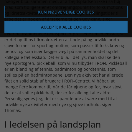
hænger bl.a. sammen med, at arbejdspladsen ikke i så høj
grad som tidligere er et omdrejningspunkt for folks motions-
KUN NØDVENDIGE COOKIES
og idrætsaktiviteter efter fyraften. Lange pendlingstider til
arbejdet er nok en af årsagerne til den udvikling, siger
Thomas og tilføjer:
ACCEPTER ALLE COOKIES
- Når de traditionelle holdsport er pressede i medlemstal, så
er det op til os i firmaidrætten at finde på og udvikle andre
sjove former for sport og motion, som passer til folks krav og
behov, og som især lægger vægt på sammenholdet og det
kollegiale fællesskab. Det er bl.a. i det lys, man skal se den
nye sportsgren, pickleball, som vi nu tilbyder i ROFI. Pickleball
er en blanding af tennis, badminton og bordtennis, som
spilles på en badmintonbane. Den nye aktivitet har allerede
fået en solid stab af brugere i ROFI-Centret. Vi håber, at
mange flere kommer til, når de får øjnene op for, hvor sjovt
det er at spille pickleball, der er for alle og i alle aldre.
Personlig synes jeg, det er spændende at være med til at
udvikle nye aktiviteter med nye og sjove indhold, siger
Thomas.
I ledelsen på landsplan