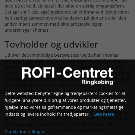
med på et hold, så opstår der altid en særlig omgangsform.
Det gør sig f. eks. også gældende på et firmahold. Det giver et
helt særligt samvær at dyrke holdsport på den ene eller den
anden måde sammen med dine arbejdskolleger,
understreger Thomas.
Tovholder og udvikler
Ud over det almindelige bestyrelsesarbejde har Thomas i
arbejdet i ROFI især øje for at være tovholder på foreningens
events og være med til at udvikle nye aktiviteter. F.eks. står
han for ROFIs årlige ”Rigtige Mænd” løb, der byder på sjove og
lidt skøre opgaver for bl.a. firmahold, og han var en af primus
motorerne, da ROFI i 2017 var vært for Dansk
Firmaidrætsforbunds årlige Firmaidræt Open, der havde ca.
Dette websted benytter egne og tredjeparters cookies for at
1.000 deltagere fra hele landet.
fungere, analysere din brug af vores produkter og tjenester,
- Tilslutningen til de traditionelle holdsport som f. eks.
hjælpe med vores salgsfremmende og marketingsmæssige
fodbold og håndbold er generelt faldende over hele landet i
indsats og levere indhold fra tredjeparter.
Læs mere
disse år. Mange foretrækker den individuelle form for motion,
og mange organiserer selv den sport, de vil dyrke. Den
samme tendens kan vi se inden for firmaidrætten. Det
Cookie indstillinger