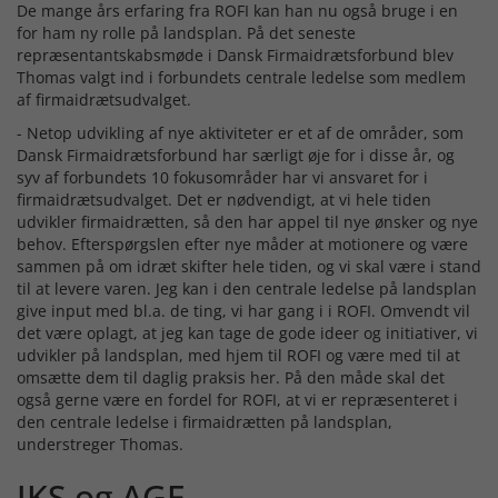
De mange års erfaring fra ROFI kan han nu også bruge i en
for ham ny rolle på landsplan. På det seneste
repræsentantskabsmøde i Dansk Firmaidrætsforbund blev
Thomas valgt ind i forbundets centrale ledelse som medlem
af firmaidrætsudvalget.
- Netop udvikling af nye aktiviteter er et af de områder, som
Dansk Firmaidrætsforbund har særligt øje for i disse år, og
syv af forbundets 10 fokusområder har vi ansvaret for i
firmaidrætsudvalget. Det er nødvendigt, at vi hele tiden
udvikler firmaidrætten, så den har appel til nye ønsker og nye
behov. Efterspørgslen efter nye måder at motionere og være
sammen på om idræt skifter hele tiden, og vi skal være i stand
til at levere varen. Jeg kan i den centrale ledelse på landsplan
give input med bl.a. de ting, vi har gang i i ROFI. Omvendt vil
det være oplagt, at jeg kan tage de gode ideer og initiativer, vi
udvikler på landsplan, med hjem til ROFI og være med til at
omsætte dem til daglig praksis her. På den måde skal det
også gerne være en fordel for ROFI, at vi er repræsenteret i
den centrale ledelse i firmaidrætten på landsplan,
understreger Thomas.
JKS og AGF