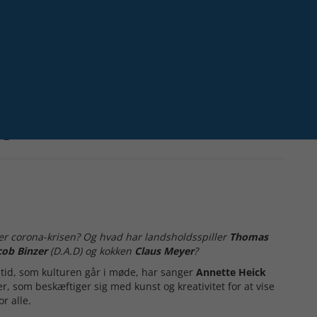
Næste
o
r corona-krisen? Og hvad har landsholdsspiller
Thomas
cob Binzer
(D.A.D) og kokken
Claus Meyer
?
remtid, som kulturen går i møde, har sanger
Annette Heick
er, som beskæftiger sig med kunst og kreativitet for at vise
r alle.