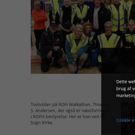
Dette web
brug af 
marketin
Tovholder på ROFI Walkathon, Thomas
S. Andersen, der også er næstformand
i ROFIs bestyrelse. Her er han ved Gl.
Cookie in
Sogn Kirke.