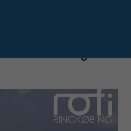
Næste
 Walkathon lørdag den