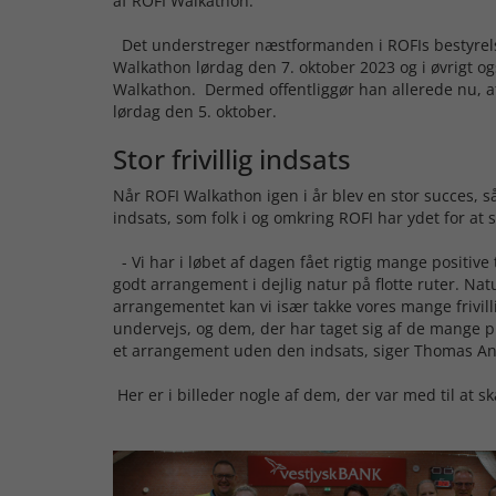
af ROFI Walkathon.
Det understreger næstformanden i ROFIs bestyrels
Walkathon lørdag den 7. oktober 2023 og i øvrigt og
Walkathon. Dermed offentliggør han allerede nu, at
lørdag den 5. oktober.
Stor frivillig indsats
Når ROFI Walkathon igen i år blev en stor succes, så
indsats, som folk i og omkring ROFI har ydet for a
- Vi har i løbet af dagen fået rigtig mange positive
godt arrangement i dejlig natur på flotte ruter. Na
arrangementet kan vi især takke vores mange frivil
undervejs, og dem, der har taget sig af de mange p
et arrangement uden den indsats, siger Thomas A
Her er i billeder nogle af dem, der var med til at