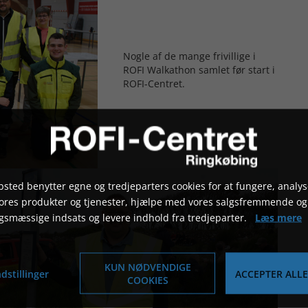
Nogle af de mange frivillige i
ROFI Walkathon samlet før start i
ROFI-Centret.
sted benytter egne og tredjeparters cookies for at fungere, analys
vores produkter og tjenester, hjælpe med vores salgsfremmende og
gsmæssige indsats og levere indhold fra tredjeparter.
Læs mere
KUN NØDVENDIGE
dstillinger
ACCEPTER ALLE
COOKIES