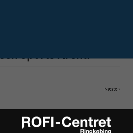
Næste
een Sports Arena
Næste