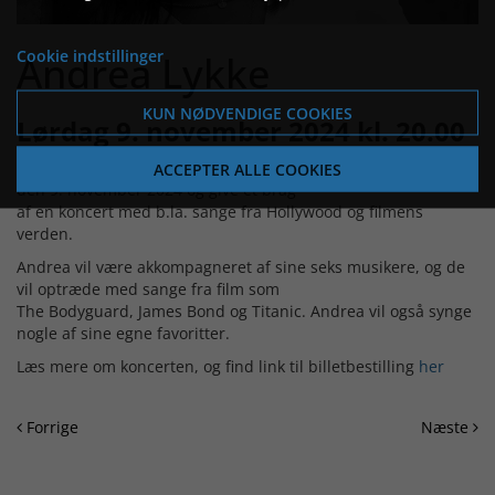
Cookie indstillinger
Andrea Lykke
KUN NØDVENDIGE COOKIES
Lørdag 9. november 2024 kl. 20.00
Andrea glæder sig til at komme hjem til Ringkøbing lørdag
ACCEPTER ALLE COOKIES
den 9. november 2024 og give et brag
af en koncert med b.la. sange fra Hollywood og filmens
verden.
Andrea vil være akkompagneret af sine seks musikere, og de
vil optræde med sange fra film som
The Bodyguard, James Bond og Titanic. Andrea vil også synge
nogle af sine egne favoritter.
Læs mere om koncerten, og find link til billetbestilling
her
Forrige
Næste