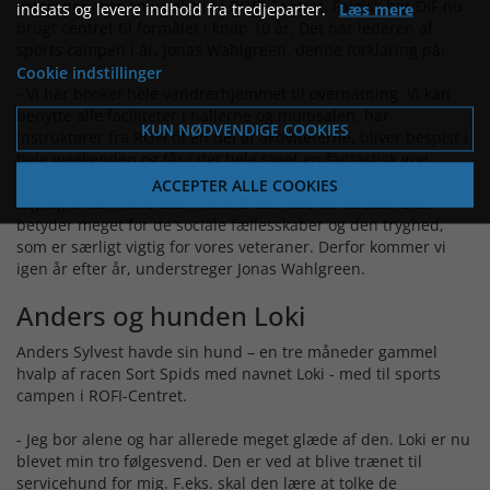
veteraner over en weekend i ROFI-Centret. Faktisk har DIF nu
indsats og levere indhold fra tredjeparter.
Læs mere
brugt centret til formålet i knap 10 år. Det har lederen af
sports campen i år, Jonas Wahlgreen, denne forklaring på:
Cookie indstillinger
- Vi har booket hele vandrerhjemmet til overnatning. Vi kan
benytte alle faciliteter i hallerne og multisalen, har
KUN NØDVENDIGE COOKIES
instruktører fra ROFI til en del af aktiviteterne, bliver bespist i
hele weekenden og får i det hele taget en fantastisk god
service. Det er – bortset fra svømmehallen – samlet under ét
ACCEPTER ALLE COOKIES
tag, og vi har mere eller mindre det hele for os selv. Det
betyder meget for de sociale fællesskaber og den tryghed,
som er særligt vigtig for vores veteraner. Derfor kommer vi
igen år efter år, understreger Jonas Wahlgreen.
Anders og hunden Loki
Anders Sylvest havde sin hund – en tre måneder gammel
hvalp af racen Sort Spids med navnet Loki - med til sports
campen i ROFI-Centret.
- Jeg bor alene og har allerede meget glæde af den. Loki er nu
blevet min tro følgesvend. Den er ved at blive trænet til
servicehund for mig. F.eks. skal den lære at tolke de