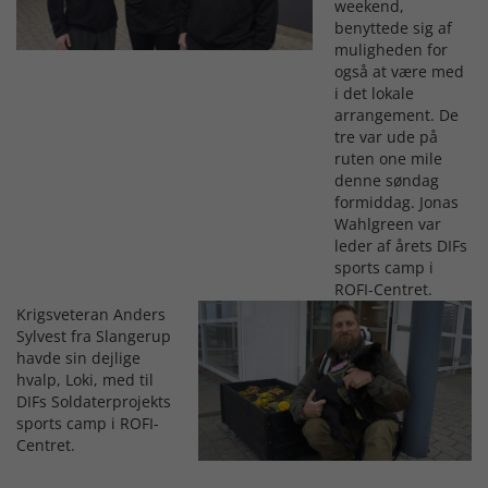
weekend,
benyttede sig af
muligheden for
også at være med
i det lokale
arrangement. De
tre var ude på
ruten one mile
denne søndag
formiddag. Jonas
Wahlgreen var
leder af årets DIFs
sports camp i
ROFI-Centret.
Krigsveteran Anders
Sylvest fra Slangerup
havde sin dejlige
hvalp, Loki, med til
DIFs Soldaterprojekts
sports camp i ROFI-
Centret.