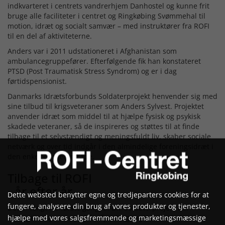
indkvarteret i centrets vandrerhjem Danhostel og kunne frit
bruge alle faciliteter i centret og Ringkøbing Svømmehal til
motion, idræt og socialt samvær – med instruktører fra ROFI
til en del af aktiviteterne.
Anders var i 2011 udstationeret i Afghanistan som
ambulancegruppefører. Efterfølgende fik han konstateret
PTSD (Post Traumatisk Stress Syndrom) og er i dag
førtidspensionist.
Danmarks Idrætsforbunds Soldaterprojekt henvender sig med
sine tilbud til krigsveteraner som Anders Sylvest. Projektet
anvender idræt som middel til at hjælpe fysisk og psykisk
skadede veteraner, så de inspireres og støttes til at finde
tilbage til et selvstændigt og meningsfuldt liv, skaber sociale
netværk og over tid indgår i den almindelige foreningsidræt i
den enkeltes nærområde.
Tilbage til ROFI
- år efter år
Dette websted benytter egne og tredjeparters cookies for at
fungere, analysere din brug af vores produkter og tjenester,
Det er langt fra første gang, at DIF Soldaterprojekt har
hjælpe med vores salgsfremmende og marketingsmæssige
arrangeret sports camp for fysisk og psykisk skadede