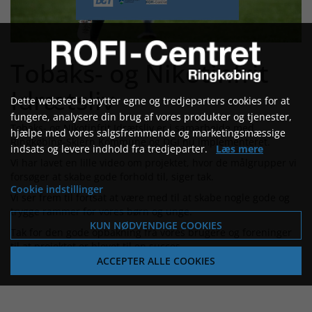
Tobaks- og Nikotinfrit
Idrætsliv
Dette websted benytter egne og tredjeparters cookies for at
fungere, analysere din brug af vores produkter og tjenester,
Tobaks- og Nikotinfrit Idrætsliv er i samarbejde med
hjælpe med vores salgsfremmende og marketingsmæssige
Ringkøbing-Skjern Kommune og DGI nu implementeret.
indsats og levere indhold fra tredjeparter.
Læs mere
Vi har lavet en lille video om projektet, hvor de målgrupper vi
forsøger at skabe gode forhold til, siger tak.
Cookie indstillinger
Vi ser frem til fortsat at være med til at skabe nogle gode og
trygge rammer for vores børn og unge.
KUN NØDVENDIGE COOKIES
Tak for den gode opbakning fra vores brugere og foreninger
til at projektet er blevet til en succes.
ACCEPTER ALLE COOKIES