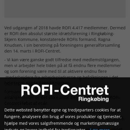
Ved udgangen af 2018 havde ROFI 4.417 medlemmer. Dermed
er ROFI den absolut største idrætsforening i Ringkøbing-
Skjern Kommune, konstaterede ROFIs formand, Ragna
Knudsen, i sin beretning på foreningens generalforsamling
den 14. marts i ROFI-Centret.
- Vi kan være ganske godt tilfredse med medlemstilgangen,
men vi arbejder hele tiden på at få endnu flere medlemmer
og som forening være med til at aktivere endnu flere
medarbejdere fra arbejdspladserne og befolkningen i det
hele taget, sagde Ragna Knudsen.
Formanden var også meget tilfreds med de mange
arrangementer og det store antal besøgende, der er i ROFI-
Centret i løbet af et år.
Dette websted benytter egne og tredjeparters cookies for at
- Tæller vi antal besøgende bare på en måned, når vi op på
fungere, analysere din brug af vores produkter og tjenester,
adskillige tusinde. Ja, hvis vi bare tænker på en marts måned,
hjælpe med vores salgsfremmende og marketingsmæssige
hvor der er tradition for de store forårsopvisninger i
gymnastik, bankgeneralforsamlinger, messe og meget andet,
indsats og levere indhold fra tredjeparter.
Læs mere