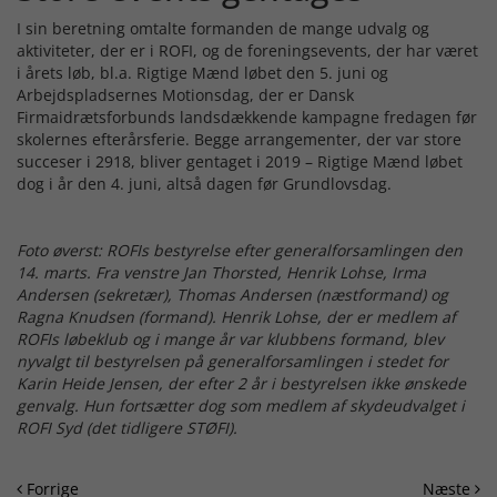
I sin beretning omtalte formanden de mange udvalg og
aktiviteter, der er i ROFI, og de foreningsevents, der har været
i årets løb, bl.a. Rigtige Mænd løbet den 5. juni og
Arbejdspladsernes Motionsdag, der er Dansk
Firmaidrætsforbunds landsdækkende kampagne fredagen før
skolernes efterårsferie. Begge arrangementer, der var store
succeser i 2918, bliver gentaget i 2019 – Rigtige Mænd løbet
dog i år den 4. juni, altså dagen før Grundlovsdag.
Foto øverst: ROFIs bestyrelse efter generalforsamlingen den
14. marts. Fra venstre Jan Thorsted, Henrik Lohse, Irma
Andersen (sekretær), Thomas Andersen (næstformand) og
Ragna Knudsen (formand). Henrik Lohse, der er medlem af
ROFIs løbeklub og i mange år var klubbens formand, blev
nyvalgt til bestyrelsen på generalforsamlingen i stedet for
Karin Heide Jensen, der efter 2 år i bestyrelsen ikke ønskede
genvalg. Hun fortsætter dog som medlem af skydeudvalget i
ROFI Syd (det tidligere STØFI).
Forrige
Næste