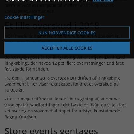
nærmer vi os et besøgstal på mellem 30.000 og 40.000,
konstaterede formanden.
Cookie indstillinger
Et lille overskud i 2018
KUN NØDVENDIGE COOKIES
ROFI havde budgetteret med et underskud på 260.000 kr. i
2018, men året sluttede med et overskud på 16.000 kr.
ACCEPTER ALLE COOKIES
- Resultatet er meget tilfredsstillende. Det skyldes for en stor
del et rigtigt godt år for Ringkøbing Vandrerhjem (Danhostel
Ringkøbing), der havde 12 pct. flere overnatninger end året
før, sagde formanden.
Fra den 1. januar 2018 overtog ROFI driften af Ringkøbing
Svømmehal. Her viser regnskabet for året et overskud på
19.000 kr.
- Det er meget tilfredsstillende i betragtning af, at der var
visse opstarts-udfordringer i det første driftsår, da vi jo stort
set overtog en svømmehal rippet for udstyr, konstaterede
Ragna Knudsen.
Store events gentages