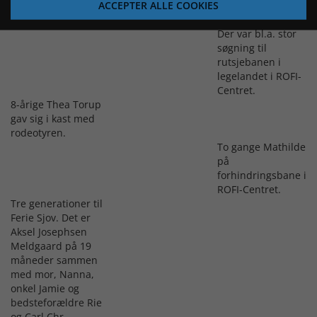
ACCEPTER ALLE COOKIES
Der var bl.a. stor
søgning til
rutsjebanen i
legelandet i ROFI-
Centret.
8-årige Thea Torup
gav sig i kast med
rodeotyren.
To gange Mathilde
på
forhindringsbane i
ROFI-Centret.
Tre generationer til
Ferie Sjov. Det er
Aksel Josephsen
Meldgaard på 19
måneder sammen
med mor, Nanna,
onkel Jamie og
bedsteforældre Rie
og Carl Chr.