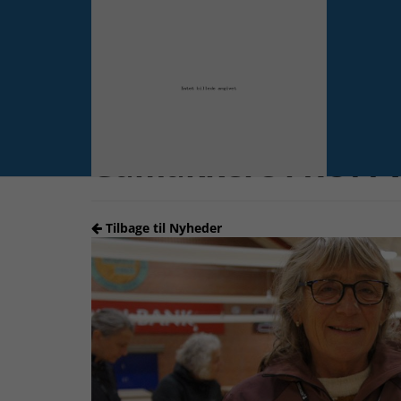
Forrige
Gåmakkere i ROFI 
Tilbage til Nyheder