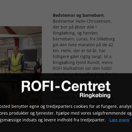
Bedstemor og barnebarn
.
Bedstemor Helle Christensen,
der bor på Øster Allé i
Ringkøbing, og hendes
barnebarn, Lucas, fra Silkeborg
gik den hele maraton på de 42
km. Helle, der er 60 år, har
tidligere gået rigtig langt, bl.a.
Ringkøbing Fjord Rundt, mens
ROFI Walkathon var den hidtil
største vandre udfordring fra 11-
årige Lucas. – Det ser ud til
regnvejr, men det har vi ikke
noget imod, fortalte Helle
Christensen, før bedstemor og
barnebarn gik ud på den lange
sted benytter egne og tredjeparters cookies for at fungere, analys
rute. Helle driver i øvrigt til
vores produkter og tjenester, hjælpe med vores salgsfremmende og
daglig Torvets Pølsevogn i
gsmæssige indsats og levere indhold fra tredjeparter.
Læs mere
Ringkøbing.