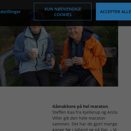
KUN NØDVENDIGE
dstillinger
ACCEPTER ALLE
COOKIES
Gåmakkere på hel maraton
.
Steffen Kaa fra Kjellerup og Anita
Viller gik den hele maraton
sammen. Det har de gjort mange
gange før i Jylland og på Fyn. – Vi