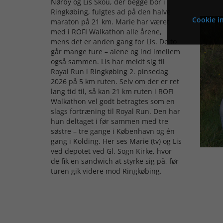
Nørby og Lis Skou, der begge bor i
Ringkøbing, fulgtes ad på den halve
Cookie in
maraton på 21 km. Marie har været
med i ROFI Walkathon alle årene,
mens det er anden gang for Lis. De to
går mange ture – alene og ind imellem
også sammen. Lis har meldt sig til
Royal Run i Ringkøbing 2. pinsedag
2026 på 5 km ruten. Selv om der er ret
lang tid til, så kan 21 km ruten i ROFI
Walkathon vel godt betragtes som en
slags fortræning til Royal Run. Den har
hun deltaget i før sammen med tre
søstre – tre gange i København og én
gang i Kolding. Her ses Marie (tv) og Lis
ved depotet ved Gl. Sogn Kirke, hvor
de fik en sandwich at styrke sig på, før
turen gik videre mod Ringkøbing.