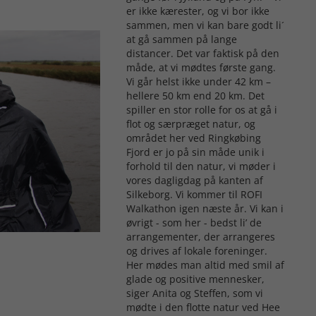
er ikke kærester, og vi bor ikke
sammen, men vi kan bare godt li´
at gå sammen på lange
distancer. Det var faktisk på den
måde, at vi mødtes første gang.
Vi går helst ikke under 42 km –
hellere 50 km end 20 km. Det
spiller en stor rolle for os at gå i
flot og særpræget natur, og
området her ved Ringkøbing
Fjord er jo på sin måde unik i
forhold til den natur, vi møder i
vores dagligdag på kanten af
Silkeborg. Vi kommer til ROFI
Walkathon igen næste år. Vi kan i
øvrigt - som her - bedst li’ de
arrangementer, der arrangeres
og drives af lokale foreninger.
Her mødes man altid med smil af
glade og positive mennesker,
siger Anita og Steffen, som vi
mødte i den flotte natur ved Hee