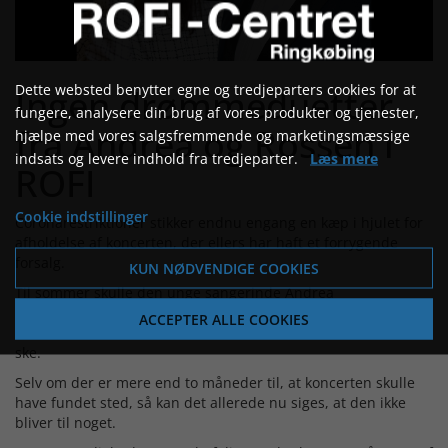
Dette websted benytter egne og tredjeparters cookies for at
Ingen drømmeduetter
fungere, analysere din brug af vores produkter og tjenester,
fra Andrea og Rossen i
hjælpe med vores salgsfremmende og marketingsmæssige
indsats og levere indhold fra tredjeparter.
Læs mere
ROFI
Cookie indstillinger
Coronarestriktioner stikker endnu engang en kæp i hjulet for
afholdelse af koncerten, der ellers har haft et forrygende
forsalg.
KUN NØDVENDIGE COOKIES
Til sommer skulle den unge sangerinde Andrea
Oehlenschlæger sammen med sangveteranen Stig Rossen
ACCEPTER ALLE COOKIES
have underholdt i ROFI-Centret – men det kommer ikke til at
ske.
Selv om der er mere end to måneder til, at koncerten skulle
have fundet sted, så kan det allerede nu siges, at den ikke
bliver til noget.