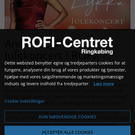
Andrea Lykke solo til
julekoncert i ROFI-
Centret
Dette websted benytter egne og tredjeparters cookies for at
fungere, analysere din brug af vores produkter og tjenester,
hjælpe med vores salgsfremmende og marketingsmæssige
Hun har stået på scenen i ROFI-Centret i Ringkøbing flere
indsats og levere indhold fra tredjeparter.
Læs mere
gange og givet sit hjemmepublikum mange dejlige oplevelser
med sit sangtalent. Men fredag den 8. december 2023 står
Andrea Lykke alene på scenen i ROFI-Centret som solist med
Cookie indstillinger
sin helt egen julekoncert – akkompagneret af seks musikere.
I henholdsvis 2016 og 2022 optrådte Andrea Lykke i ROFI-
KUN NØDVENDIGE COOKIES
Centret sammen med Stig Rossen i fantastiske koncerter med
titlen ”Drømmeduetter”. I 2018 var der også et talstærkt
publikum i centret, da Andrea var gæstesolist i Stig Rossens
ACCEPTER ALLE COOKIES