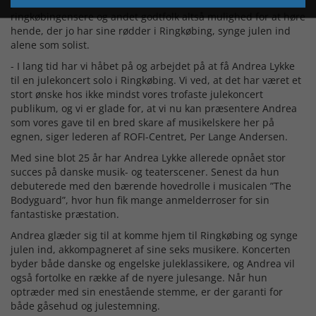
julekoncert turné rundt i Danmark. Men i december 2023 får
ringkøbingensere og andet godtfolk altså mulighed for at høre
hende, der jo har sine rødder i Ringkøbing, synge julen ind
alene som solist.
- I lang tid har vi håbet på og arbejdet på at få Andrea Lykke
til en julekoncert solo i Ringkøbing. Vi ved, at det har været et
stort ønske hos ikke mindst vores trofaste julekoncert
publikum, og vi er glade for, at vi nu kan præsentere Andrea
som vores gave til en bred skare af musikelskere her på
egnen, siger lederen af ROFI-Centret, Per Lange Andersen.
Med sine blot 25 år har Andrea Lykke allerede opnået stor
succes på danske musik- og teaterscener. Senest da hun
debuterede med den bærende hovedrolle i musicalen ”The
Bodyguard”, hvor hun fik mange anmelderroser for sin
fantastiske præstation.
Andrea glæder sig til at komme hjem til Ringkøbing og synge
julen ind, akkompagneret af sine seks musikere. Koncerten
byder både danske og engelske juleklassikere, og Andrea vil
også fortolke en række af de nyere julesange. Når hun
optræder med sin enestående stemme, er der garanti for
både gåsehud og julestemning.