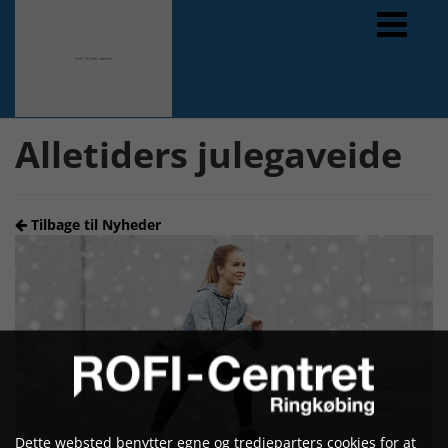
Forrige
Næste
Alletiders julegaveide
Tilbage til Nyheder
Dette websted benytter egne og tredjeparters cookies for at