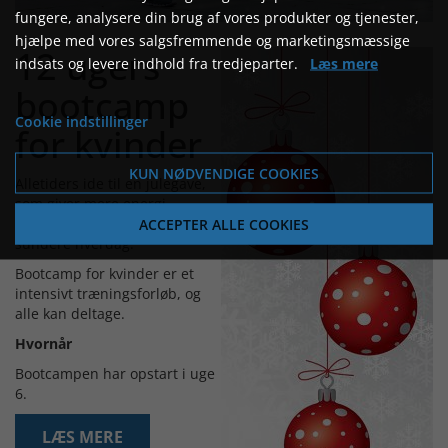
fungere, analysere din brug af vores produkter og tjenester,
hjælpe med vores salgsfremmende og marketingsmæssige
12 ugers
indsats og levere indhold fra tredjeparter.
Læs mere
bootcamp
Cookie indstillinger
for kvinder
KUN NØDVENDIGE COOKIES
Alletiders ide til en julegave,
som giver mere energi,
ACCEPTER ALLE COOKIES
overskud og redskaber til en
sundere hverdag.
Bootcamp for kvinder er et
intensivt træningsforløb, og
alle kan deltage.
Hvornår
Bootcampen har opstart i uge
6.
LÆS MERE